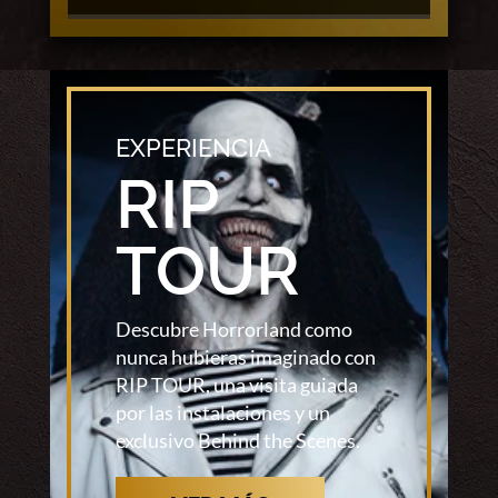
EXPERIENCIA
RIP
TOUR
Descubre Horrorland como
nunca hubieras imaginado con
RIP TOUR, una visita guiada
por las instalaciones y un
exclusivo Behind the Scenes.